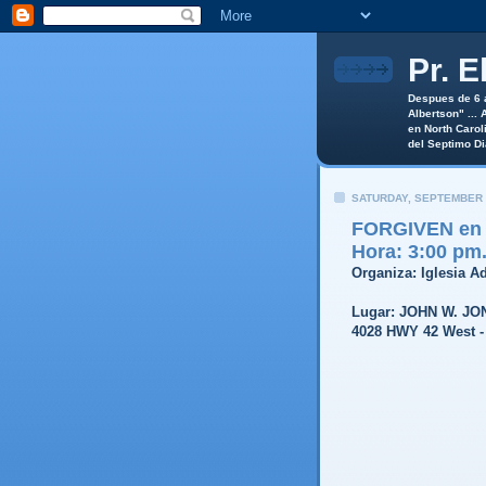
Pr. E
Despues de 6 a
Albertson" ...
en North Caroli
del Septimo Di
SATURDAY, SEPTEMBER 
FORGIVEN en C
Hora: 3:00 pm.
Organiza: Iglesia A
Lugar: JOHN W. J
4028 HWY 42 West 