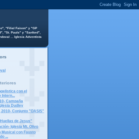
o", "Filial Faison" y "GP
", "St. Pauls" y "Sanford",
ndoval ... Iglesia Adventista
ors
val
teriores
elistica con el
Intern...
010- Campaña
Iglesia Dudley
, 2010- Conjunto "OASIS"
 Huellas de Jesus"
ación- Iglesia Mt. Olivo
 Musical con Fausto
o ...