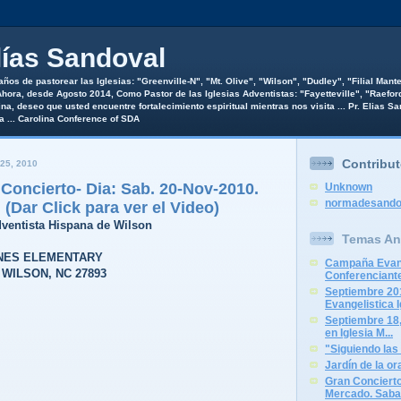
lías Sandoval
ños de pastorear las Iglesias: "Greenville-N", "Mt. Olive", "Wilson", "Dudley", "Filial Mante
 Ahora, desde Agosto 2014, Como Pastor de las Iglesias Adventistas: "Fayetteville", "Raeford
na, deseo que usted encuentre fortalecimiento espiritual mientras nos visita ... Pr. Elias Sa
a ... Carolina Conference of SDA
Contribut
25, 2010
oncierto- Dia: Sab. 20-Nov-2010.
Unknown
normadesando
 (Dar Click para ver el Video)
dventista Hispana de Wilson
Temas An
ONES ELEMENTARY
Campaña Evang
- WILSON, NC 27893
Conferenciante 
Septiembre 2
Evangelistica 
Septiembre 18
en Iglesia M...
"Siguiendo las
Jardín de la or
Gran Concierto
Mercado. Sabad