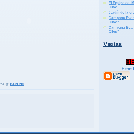
El Equipo del M
Olive
Jardín de la or
Campana Evange
Olive"
Campana Evange
Olive"
Visitas
Free 
doval @
10:44 PM