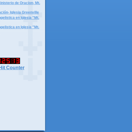
inisterio de Oracion- Mt.
ación- Iglesia Greenville
listica en Iglesia "Mt.
listica en Iglesia "Mt.
Hit Counter